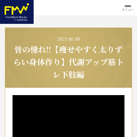
メニュー
2023.06.08
皆の憧れ!!【痩せやすく太りず
らい身体作り】代謝アップ筋ト
レ下肢編