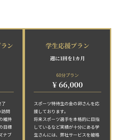
プラン
学生応援プラン
週に1回を1カ月
60分プラン
¥ 66,000
終了
スポーツ特待生の金の卵さんを応
の訪問
援しております。
の維持
将来スポーツ選手を本格的に目指
の目標
しているなど実績が十分にある学
ズナブ
生さんには、弊社サービスを破格