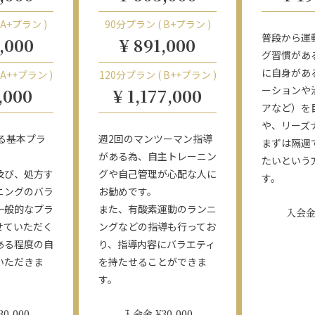
 A+プラン )
90分プラン ( B+プラン )
普段から運
,000
¥ 891,000
グ習慣があ
に自身があ
 A++プラン )
120分プラン ( B++プラン )
ーションや
,000
¥ 1,177,000
アなど）を
や、リーズ
る基本プラ
週2回のマンツーマン指導
まずは隔週
がある為、自主トレーニン
たいという
及び、処方す
グや自己管理が心配な人に
す。
ニングのバラ
お勧めです。
一般的なプラ
また、有酸素運動のランニ
入会金 
せていただく
ングなどの指導も行ってお
ある程度の自
り、指導内容にバラエティ
いただきま
を持たせることができま
す。
0,000
入会金 ¥30,000