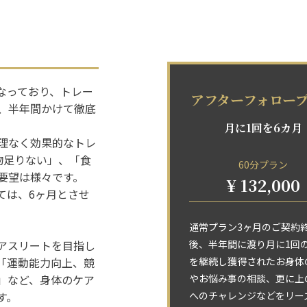
なっており、トレー
アフターフォロー
、半年間かけて徹底
月に1回を6カ月
理なく効果的なトレ
物足りない」、「食
60分プラン
要望は様々です。
¥ 132,000
ては、6ヶ月とさせ
通常プラン3ヶ月のご契約
アスリートを目指し
後、半年間に渡り月に1回
「運動能力向上、競
を継続し獲得されたお身体
」など、身体のケア
やお悩み事の相談、更に上
す。
へのチャレンジなどをリー