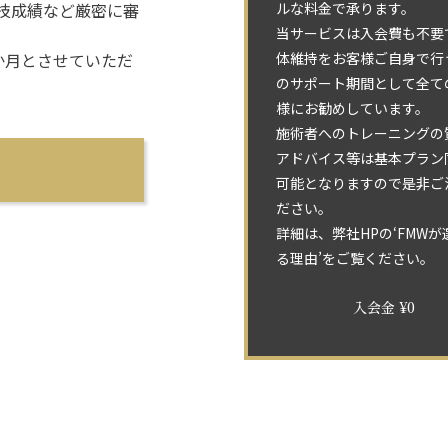
技成績など厳密に審
ルな料金で承ります。
当サービスは入会費も不要
か月とさせていただ
体維持をお客様ご自身で行
のサポート期間として全て
様にお勧めしています。
施術者へのトレーニングの
アドバイス等は基本プラン
可能となりますので是非ご
ださい。
詳細は、弊社HPの‘FMWが
る理由’をご覧ください。
入会金 ¥0