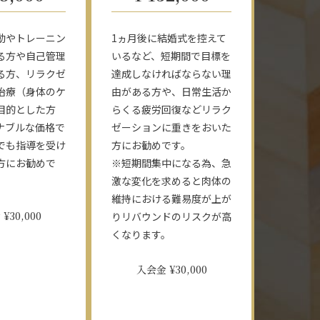
動やトレーニン
1ヵ月後に結婚式を控えて
る方や自己管理
いるなど、短期間で目標を
る方、リラクゼ
達成しなければならない理
治療（身体のケ
由がある方や、日常生活か
目的とした方
らくる疲労回復などリラク
ナブルな価格で
ゼーションに重きをおいた
でも指導を受け
方にお勧めです。
方にお勧めで
※短期間集中になる為、急
激な変化を求めると肉体の
維持における難易度が上が
¥30,000
りリバウンドのリスクが高
くなります。
入会金 ¥30,000