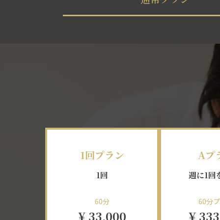
1回プラン
Aプ
1回
週に1回
60分
60分
¥ 33,000
¥ 333