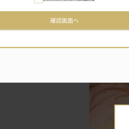
プ
ラ
第三希望
イ
バ
シ
ー
ポ
リ
シ
ー
に
同
意
す
る