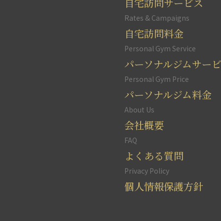
自宅訪問サービス
ン
ラ
Rates & Campaigns
イ
自宅訪問料金
ン
Personal Gym Service
等
パーソナルジムサー
を
通
Personal Gym Price
じ
パーソナルジム料金
て
About Us
の
会社概要
ご
契
FAQ
約、
よくある質問
ご
Privacy Policy
説
個人情報保護方針
明
に
な