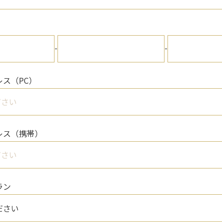
-
-
ス（PC）
レス（携帯）
ラン