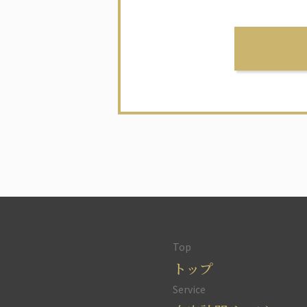
様
の
契
約
依
頼
を
受
け
て
の
ご
訪
問、
ま
Top
た
トップ
は
Service
オ